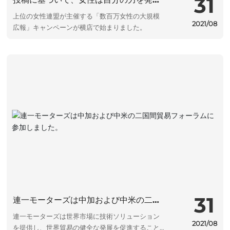
31
し、責任を示しています。
上位の女性連盟が主催する「数百万女性の大規模
2021/08
広報」キャンペーンが横店で始まりました。
31
連一モーターズは中加および中米の二国
間貿易フォーラムに参加しました。
連一モーターズは世界市場に技術ソリューション
2021/08
を提供し、世界貿易の健全な発展を促進すること