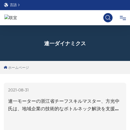
言語
ホーム
連一ダイナミクス
私たちについて
ホームページ
製品
ソリューション
2021-08-31
連一モーターの浙江省チーフスキルマスター、方光中
技術的
氏は、地域企業の技術的なボトルネック解決を支援す
るために招待されました。
ブログ