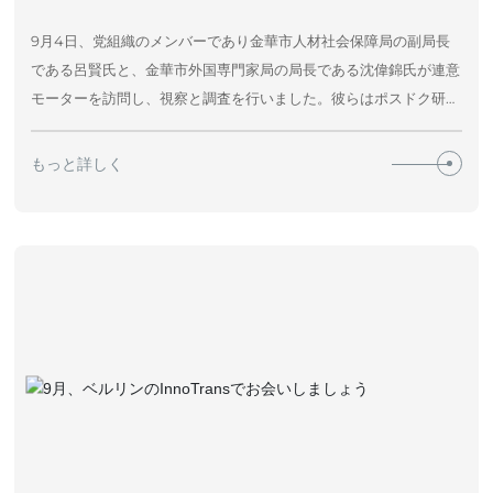
9月4日、党組織のメンバーであり金華市人材社会保障局の副局長
である呂賢氏と、金華市外国専門家局の局長である沈偉錦氏が連意
モーターを訪問し、視察と調査を行いました。彼らはポスドク研究
ステーションおよび人材の導入と育成について深く理解しました。
東陽市人材社会保障局の副局長である傅江洪氏、連意モーターのブ
もっと詳しく
ランドディレクター曹勝偉氏、人事部長の黄海燕氏らも同行し、視
察およびシンポジウムに参加しました。